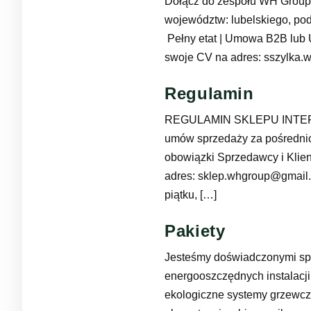
Dołącz do zespołu WH Group 
województw: lubelskiego, pod
Pełny etat | Umowa B2B lub
swoje CV na adres: sszylka
Regulamin
REGULAMIN SKLEPU INTERN
umów sprzedaży za pośrednict
obowiązki Sprzedawcy i Klien
adres: sklep.whgroup@gmail.
piątku, […]
Pakiety
Jesteśmy doświadczonymi spe
energooszczędnych instalacj
ekologiczne systemy grzewcz