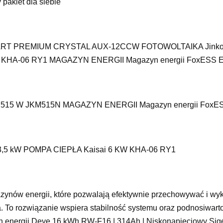
 pakiet dla siebie
RT PREMIUM CRYSTAL AUX-12CCW FOTOWOLTAIKA Jinko 
 KHA-06 RY1 MAGAZYN ENERGII Magazyn energii FoxESS 
 515 W JKM515N MAGAZYN ENERGII Magazyn energii FoxE
3,5 kW POMPA CIEPŁA Kaisai 6 KW KHA-06 RY1
zynów energii, które pozwalają efektywnie przechowywać i wyk
na. To rozwiązanie wspiera stabilność systemu oraz podnosiwart
 energii Deye 16 kWh RW-F16 | 314Ah | Niskonapięciowy Sig