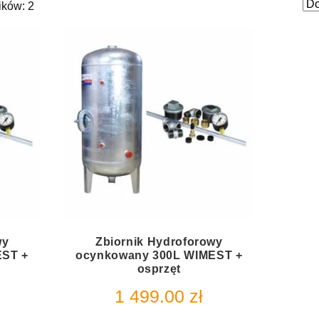
ików: 2
wy
Zbiornik Hydroforowy
EST +
ocynkowany 300L WIMEST +
osprzęt
1 499.00
zł