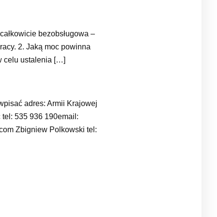
t całkowicie bezobsługowa –
pracy. 2. Jaką moc powinna
 celu ustalenia […]
pisać adres: Armii Krajowej
tel: 535 936 190email:
om Zbigniew Polkowski tel: