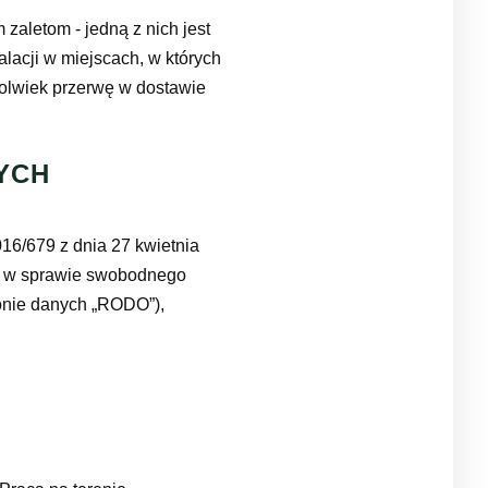
zaletom - jedną z nich jest
lacji w miejscach, w których
ąkolwiek przerwę w dostawie
YCH
6/679 z dnia 27 kwietnia
 i w sprawie swobodnego
onie danych „RODO”),