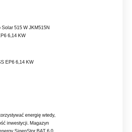
Solar 515 W JKM515N
EP6 6,14 KW
SS EP6 6,14 KW
orzystywać energię wtedy,
ość inwestycji. Magazyn
energy SigenStor BAT 6.0