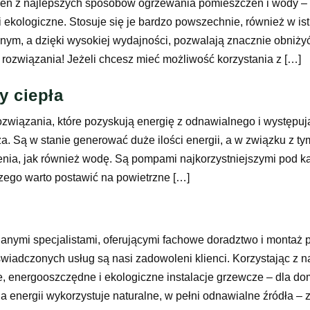
den z najlepszych sposobów ogrzewania pomieszczeń i wody – 
i ekologiczne. Stosuje się je bardzo powszechnie, również w i
m, a dzięki wysokiej wydajności, pozwalają znacznie obniżyć 
związania! Jeżeli chcesz mieć możliwość korzystania z […]
 ciepła
ozwiązania, które pozyskują energię z odnawialnego i występu
za. Są w stanie generować duże ilości energii, a w związku z t
a, jak również wodę. Są pompami najkorzystniejszymi pod ką
aczego warto postawić na powietrzne […]
nymi specjalistami, oferującymi fachowe doradztwo i montaż 
iadczonych usług są nasi zadowoleni klienci. Korzystając z 
e, energooszczędne i ekologiczne instalacje grzewcze – dla d
 energii wykorzystuje naturalne, w pełni odnawialne źródła – 