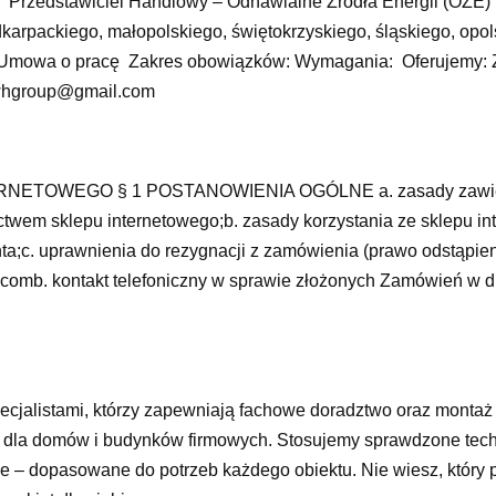
Przedstawiciel Handlowy – Odnawialne Źródła Energii (OZE) 
karpackiego, małopolskiego, świętokrzyskiego, śląskiego, opol
 Umowa o pracę Zakres obowiązków: Wymagania: Oferujemy: Z
.whgroup@gmail.com
ETOWEGO § 1 POSTANOWIENIA OGÓLNE a. zasady zawiera
wem sklepu internetowego;b. zasady korzystania ze sklepu in
ta;c. uprawnienia do rezygnacji z zamówienia (prawo odstąpien
comb. kontakt telefoniczny w sprawie złożonych Zamówień w d
cjalistami, którzy zapewniają fachowe doradztwo oraz monta
i dla domów i budynków firmowych. Stosujemy sprawdzone tech
e – dopasowane do potrzeb każdego obiektu. Nie wiesz, który 