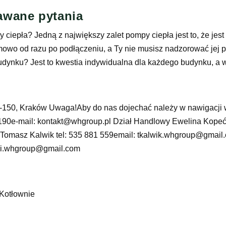
awane pytania
 ciepła? Jedną z największy zalet pompy ciepła jest to, że jes
mowo od razu po podłączeniu, a Ty nie musisz nadzorować jej 
ynku? Jest to kwestia indywidualna dla każdego budynku, a w
0-150, Kraków Uwaga!Aby do nas dojechać należy w nawigacji w
190e-mail: kontakt@whgroup.pl Dział Handlowy Ewelina Kopeć 
masz Kalwik tel: 535 881 559email: tkalwik.whgroup@gmail.c
ki.whgroup@gmail.com
 Kotłownie