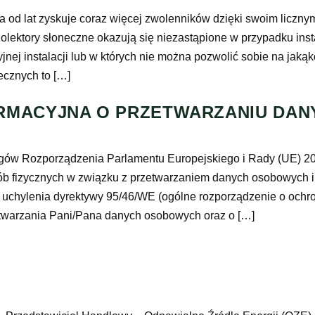
 od lat zyskuje coraz więcej zwolenników dzięki swoim licznym 
lektory słoneczne okazują się niezastąpione w przypadku insta
yjnej instalacji lub w których nie można pozwolić sobie na jak
necznych to […]
RMACYJNA O PRZETWARZANIU DAN
gów Rozporządzenia Parlamentu Europejskiego i Rady (UE) 201
sób fizycznych w związku z przetwarzaniem danych osobowych
z uchylenia dyrektywy 95/46/WE (ogólne rozporządzenie o ochr
twarzania Pani/Pana danych osobowych oraz o […]