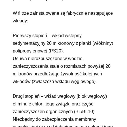
W filtrze zainstalowane są fabrycznie następujące
wkłady:
Pierwszy stopień – wkład wstępny
sedymentacyjny 20 mikronowy z pianki (włókniny)
polipropylenowej (PS20).
Usuwa nierozpuszczone w wodzie
zanieczyszczenia stałe o rozmiarach powyżej 20
mikronów przedłużając żywotność kolejnych
wkładów (zwłaszcza wkładu węglowego).
Drugi stopień – wkład węglowy (blok węglowy)
eliminuje chlor i jego związki oraz część
zanieczyszczeń organicznych (BL/BL10).
Niezbędny do zabezpieczenia membrany
osmotycznej przez działaniem na nią chloru i jego