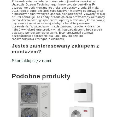
Potwierdzenie posiadanych kompetencji można uzyskać w
Urzędzie Dozoru Technicznego, który wydaje certyfikat F-
gazowy, co podyktowane jest tekstem ustawy z dnia 15 maja
2015 roku o substancjach zubożających warstwę ozonową oraz
o niektórych fluorowanych gazach cieplarnianych. Zawarty w niej
art. 29 nakazuje, że każdy przedsiębiorca prowadzący określony
rodzaj działalności gospodarczej opartej o działanie, konserwację
czy montaż musi wcześniej zdobyć charakteryzowane
uprawnienia.
W przeciwnym razie zarówno osobie, która chce
nabyć ww. określone produkty, jak i sprzedającemu będą grozić
poważne konsekwencje prawne. Brak uprawnień stanowi
bezpośrednie zagrożenie dla ludzi, gdy dojdzie do
rozszczelnienia któregoś z elementu.
Jesteś zainteresowany zakupem z
montażem?
Skontaktuj się z nami
Podobne produkty