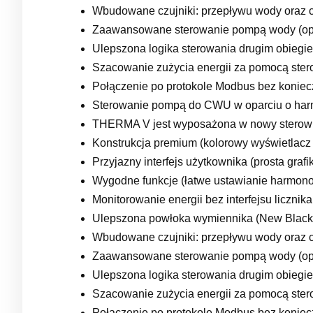
Wbudowane czujniki: przepływu wody oraz c
Zaawansowane sterowanie pompą wody (optym
Ulepszona logika sterowania drugim obiegi
Szacowanie zużycia energii za pomocą ster
Połączenie po protokole Modbus bez koniec
Sterowanie pompą do CWU w oparciu o ha
THERMA V jest wyposażona w nowy sterowni
Konstrukcja premium (kolorowy wyświetlacz 
Przyjazny interfejs użytkownika (prosta grafika
Wygodne funkcje (łatwe ustawianie harmonog
Monitorowanie energii bez interfejsu liczni
Ulepszona powłoka wymiennika (New Black
Wbudowane czujniki: przepływu wody oraz c
Zaawansowane sterowanie pompą wody (optym
Ulepszona logika sterowania drugim obiegi
Szacowanie zużycia energii za pomocą ster
Połączenie po protokole Modbus bez koniec