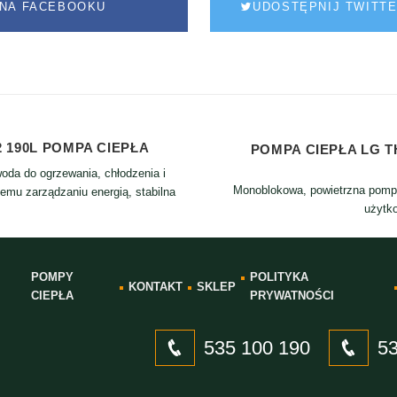
NA FACEBOOKU
UDOSTĘPNIJ TWITT
2 190L POMPA CIEPŁA
POMPA CIEPŁA LG TH
oda do ogrzewania, chłodzenia i
Monoblokowa, powietrzna pomp
emu zarządzaniu energią, stabilna
użytk
POMPY
POLITYKA
KONTAKT
SKLEP
CIEPŁA
PRYWATNOŚCI
535 100 190
53