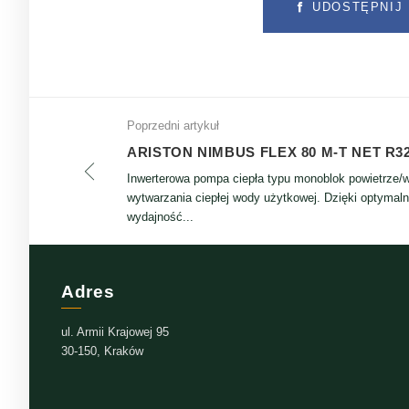
UDOSTĘPNIJ 
Poprzedni artykuł
ARISTON NIMBUS FLEX 80 M-T NET R3
Inwerterowa pompa ciepła typu monoblok powietrze/w
wytwarzania ciepłej wody użytkowej. Dzięki optymaln
wydajność...
Adres
ul. Armii Krajowej 95
30-150, Kraków