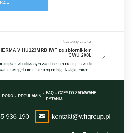
ERZE
Następny artykuł
ERMA V HU123MRB IWT ze zbiornikiem
CWU 200L
a ciepła z wbudowanym zasobnikiem na ciep la wodę
ową ze względu na minimalną emisję dźwięku może...
FAQ – CZĘSTO ZADAWANE
RODO
REGULAMIN
PYTANIA
5 936 190
kontakt@whgroup.pl