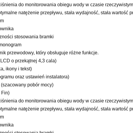
iśnienia do monitorowania obiegu wody w czasie rzeczywisty
alne natężenie przepływu, stała wydajność, stała wartość pr
em
ownika
zności stosowania bramki
rmonogram
k przewodowy, który obsługuje różne funkcje.
LCD o przekątnej 4,3 cala)
, ikony i tekst)
ramu oraz ustawień instalatora)
ka (szacowany pobór mocy)
 Fin)
iśnienia do monitorowania obiegu wody w czasie rzeczywisty
alne natężenie przepływu, stała wydajność, stała wartość pr
em
ownika
zności stosowania bramki