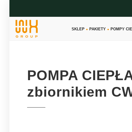
SKLEP
PAKIETY
POMPY CI
POMPA CIEPŁA
zbiornikiem C