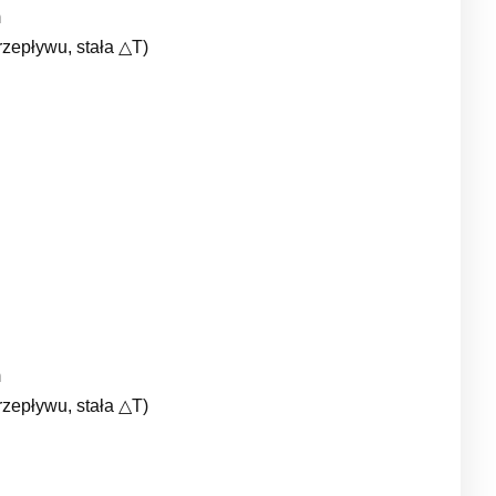
m
zepływu, stała △T)
m
zepływu, stała △T)