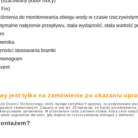
ka (szacowany pobór mocy)
 Fin)
iśnienia do monitorowania obiegu wody w czasie rzeczywisty
alne natężenie przepływu, stała wydajność, stała wartość pr
em
ownika
zności stosowania bramki
rmonogram
vent
iwy jest tylko na zamówienie po okazaniu up
ie Dozoru Technicznego, który wydaje certyfikat F-gazowy, co podyktowane jest
zach cieplarnianych. Zawarty w niej art. 29 nakazuje, że każdy przedsiębiorca 
akteryzowane uprawnienia.
W przeciwnym razie zarówno osobie, która chce nabyć 
nie zagrożenie dla ludzi, gdy dojdzie do rozszczelnienia któregoś z elementu.
montażem?