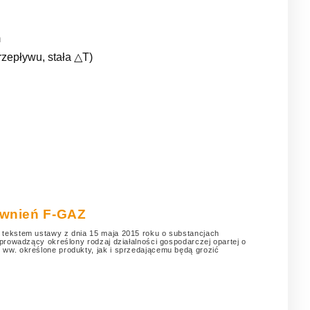
m
zepływu, stała △T)
rawnień F-GAZ
 tekstem ustawy z dnia 15 maja 2015 roku o substancjach
prowadzący określony rodzaj działalności gospodarczej opartej o
ww. określone produkty, jak i sprzedającemu będą grozić