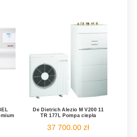
BEL
De Dietrich Alezio M V200 11
emium
TR 177L Pompa ciepła
37 700.00
zł