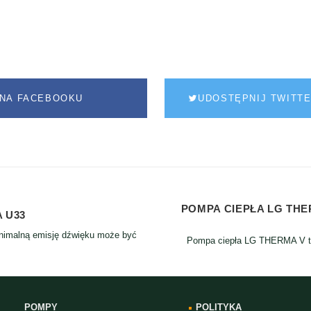
NA FACEBOOKU
UDOSTĘPNIJ TWITT
POMPA CIEPŁA LG THER
 U33
inimalną emisję dźwięku może być
Pompa ciepła LG THERMA V ty
.
POMPY
POLITYKA