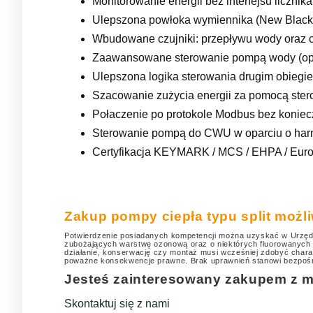
Monitorowanie energii bez interfejsu liczni
Ulepszona powłoka wymiennika (New Black
Wbudowane czujniki: przepływu wody oraz c
Zaawansowane sterowanie pompą wody (optym
Ulepszona logika sterowania drugim obiegi
Szacowanie zużycia energii za pomocą ster
Połaczenie po protokole Modbus bez koniec
Sterowanie pompą do CWU w oparciu o ha
Certyfikacja KEYMARK / MCS / EHPA / Euro
Zakup pompy ciepła typu split możl
Potwierdzenie posiadanych kompetencji można uzyskać w Urzędz
zubożających warstwę ozonową oraz o niektórych fluorowanych ga
działanie, konserwację czy montaż musi wcześniej zdobyć char
poważne konsekwencje prawne. Brak uprawnień stanowi bezpośred
Jesteś zainteresowany zakupem z 
Skontaktuj się z nami