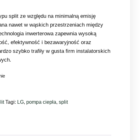
ypu split ze względu na minimalną emisję
na nawet w wąskich przestrzeniach między
chnologia inwerterowa zapewnia wysoką
ość, efektywność i bezawaryjność oraz
dzo szybko trafiły w gusta firm instalatorskich
wych.
nie
lit
Tagi:
LG
,
pompa ciepła
,
split