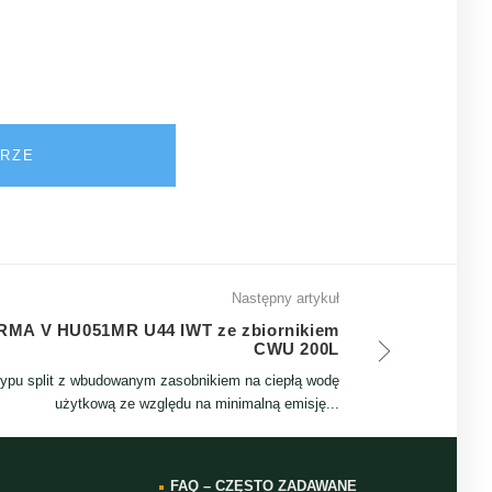
ERZE
Następny artykuł
MA V HU051MR U44 IWT ze zbiornikiem
CWU 200L
pu split z wbudowanym zasobnikiem na ciepłą wodę
użytkową ze względu na minimalną emisję...
FAQ – CZĘSTO ZADAWANE