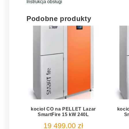
Instrukcja obsługi
Podobne produkty
kocioł CO na PELLET Lazar
koci
SmartFire 15 kW 240L
S
19 499.00
zł