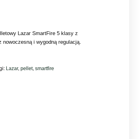
letowy Lazar SmartFire 5 klasy z
z nowoczesną i wygodną regulacją.
gi:
Lazar
,
pellet
,
smartfire