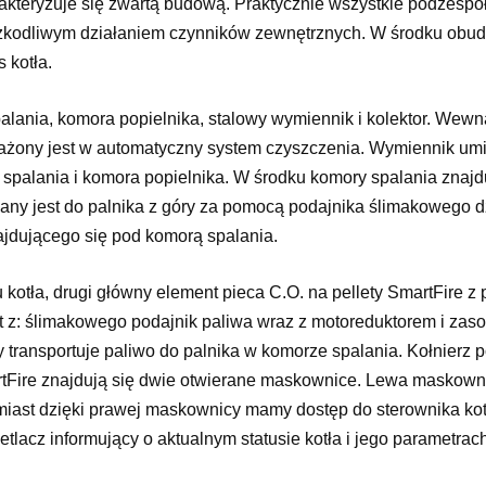
rakteryzuje się zwartą budową. Praktycznie wszystkie podzespo
szkodliwym działaniem czynników zewnętrznych. W środku obud
 kotła.
lania, komora popielnika, stalowy wymiennik i kolektor. Wewn
żony jest w automatyczny system czyszczenia. Wymiennik umies
 spalania i komora popielnika. W środku komory spalania znajdu
ny jest do palnika z góry za pomocą podajnika ślimakowego dzi
najdującego się pod komorą spalania.
 kotła, drugi główny element pieca C.O. na pellety SmartFire z 
 z: ślimakowego podajnik paliwa wraz z motoreduktorem i zaso
 transportuje paliwo do palnika w komorze spalania. Kołnierz 
rtFire znajdują się dwie otwierane maskownice. Lewa maskowni
miast dzięki prawej maskownicy mamy dostęp do sterownika kot
tlacz informujący o aktualnym statusie kotła i jego parametra