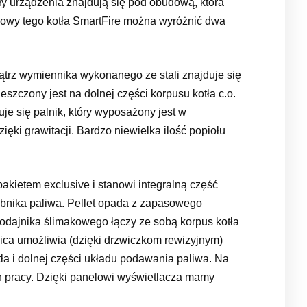
ły urządzenia znajdują się pod obudową, która
owy tego kotła SmartFire można wyróżnić dwa
ątrz wymiennika wykonanego ze stali znajduje się
zczony jest na dolnej części korpusu kotła c.o.
je się palnik, który wyposażony jest w
ęki grawitacji. Bardzo niewielka ilość popiołu
pakietem exclusive i stanowi integralną część
bnika paliwa. Pellet opada z zapasowego
podajnika ślimakowego łączy ze sobą korpus kotła
ca umożliwia (dzięki drzwiczkom rewizyjnym)
ła i dolnej części układu podawania paliwa. Na
ch pracy. Dzięki panelowi wyświetlacza mamy