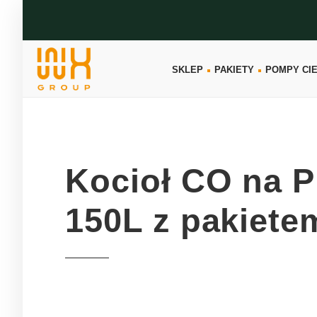
SKLEP
PAKIETY
POMPY CI
Kocioł CO na 
150L z pakiete