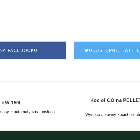
NA FACEBOOKU
UDOSTĘPNIJ TWITT
Kocioł CO na PELLET
1 kW 150L
 klasy z automatyczną obsługą
Wysoce sprawny kocioł pellet