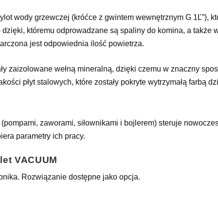
wylot wody grzewczej (króćce z gwintem wewnętrznym G 1Ľ”), któ
 dzięki, któremu odprowadzane są spaliny do komina, a także we
tarczona jest odpowiednia ilość powietrza.
y zaizolowane wełną mineralną, dzięki czemu w znaczny sposób
ości płyt stalowych, które zostały pokryte wytrzymałą farbą dz
ni (pompami, zaworami, siłownikami i bojlerem) steruje nowocze
iera parametry ich pracy.
ellet VACUUM
bnika. Rozwiązanie dostępne jako opcja.