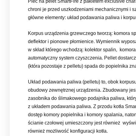
Piec na pelet SmartFire z pakietem exclusive cha
chroni je przed uszkodzeniami mechanicznymi i 
główne elementy: układ podawania paliwa i korpus
Korpus urządzenia grzewczego tworzą: komora spa
deflektor i pionowe płomienice. Wymiennik wyposa
w skład którego wchodzą: kolektor spalin, komora
automatyczny system czyszczenia. Pellet dostarcza
(która pozostaje z pelletu) spada do popielnika z
Układ podawania paliwa (pelletu) to, obok korpusu
obudowy zewnętrznej urządzenia. Zbudowany jest
zasobnika do ślimakowego podajnika paliwa, który
z układem podawania paliwa. Z przodu kotła Sma
dostęp komory popielnika i komory spalania, nato
ścianie czołowej umieszczony jest również wyświe
również możliwość konfiguracji kotła.