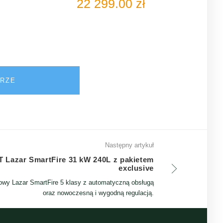
22 299.00
zł
ERZE
Następny artykuł
 Lazar SmartFire 31 kW 240L z pakietem
exclusive
owy Lazar SmartFire 5 klasy z automatyczną obsługą
oraz nowoczesną i wygodną regulacją.