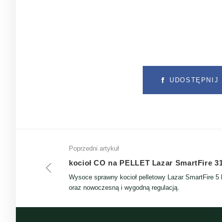
UDOSTĘPNIJ 
Poprzedni artykuł
kocioł CO na PELLET Lazar SmartFire 3
Wysoce sprawny kocioł pelletowy Lazar SmartFire 5
oraz nowoczesną i wygodną regulacją.